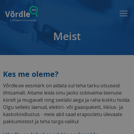
.ee
Võrdle
Lihtsam otsustada
Meist
Kes me oleme?
Võrdle.ee eesmärk on aidata sul teha tarku otsuseid
lihtsamalt. Aitame leida sinu jaoks sobivaima teenuse
kiirelt ja mugavalt ning seeläbi aega ja raha kokku hoida.
Olgu selleks laenud, elektri- või gaasipakett, liiklus- ja
kaskokindlustus - meie abil saad erapooletu ülevaate
pakkumistest ja teha targa valiku!