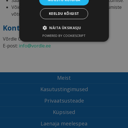
Säästad raha, sest said parima võimaliku pakkumise.
Võidad oluliselt aega, mis muidu kuluks pakkumiste
võtmistele erinevate teenusepakkujate käest.
KEELDU KÕIGIST
Kontakt
NÄITA ÜKSIKASJU
POWERED BY COOKIESCRIPT
Võrdle OÜ
E-post:
info@vordle.ee
Meist
Kasutustingimused
Privaatsusteade
Küpsised
Laenaja meelespea