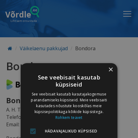
.ee
Võrdle
Lihtsam otsustada
Väikelaenu pakkujad
Bondora
Bondora
×
See veebisait kasutab
küpsiseid
See veebisait kasutab kasutajakogemuse
Bondora AS
parandamiseks küpsiseid. Meie veebisaiti
kasutades nõustute kooskõlas meie
A. H. Tammsaare tee 47, Tallinn 11316
küpsisepoliitikaga kõikide küpsistega.
Telefon:
Rohkem teavet
Email: bondora@bondora.com
HÄDAVAJALIKUD KÜPSISED