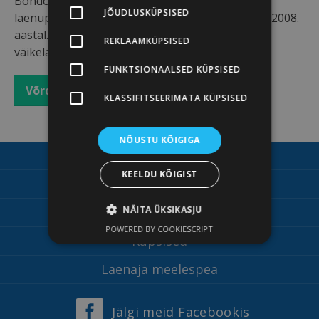
Bondora on rahvusvaheline internetipõhine
JÕUDLUSKÜPSISED
laenuplatvorm, mis alustas Eestis oma tegevust 2008.
aastal. Bondora pakub eraklientidele tagatiseta
REKLAAMKÜPSISED
väikelaene ja laenude refinantseerimist.
FUNKTSIONAALSED KÜPSISED
Võrdle Bondora väikelaenu siin
KLASSIFITSEERIMATA KÜPSISED
NÕUSTU KÕIGIGA
Meist
KEELDU KÕIGIST
Kasutustingimused
Privaatsusteade
NÄITA ÜKSIKASJU
POWERED BY COOKIESCRIPT
Küpsised
Laenaja meelespea
Jälgi meid Facebookis